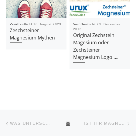
Veröffentlicht
16. August 2023
Veröffentlicht
23. Dezember
Zeschsteiner
2016
Original Zechstein
Magnesium Mythen
Magesium oder
Zechsteiner
Magnesium Logo ….
Beitragsnavigation
Vorheriger Beitrag
Nä
ZURÜCK ZUR BEITRAGSL
WAS UNTERSCHEIDET MAGNESIUM VON MAGNESIUM?
IST IHR MAGNESIUM DERMATOLOGISCH GETESTET? WERDEN HIERFÜR TIERVERSUCHE DURCHGEFÜHRT?